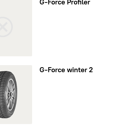
G-Force Profiler
Landrock
rce winter 2
G-Force winter 2
Razi