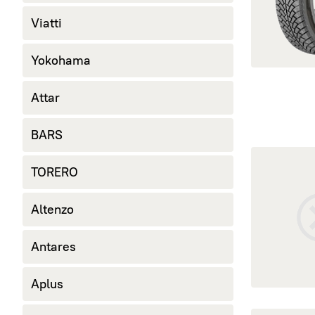
245/40 R18
Viatti
265/60 R18
285/60 R18
Yokohama
Attar
BARS
открыть Ad
TORERO
Altenzo
Antares
Aplus
открыть G-Fo