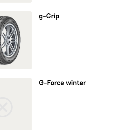
rip
g-Grip
orce winter
G-Force winter