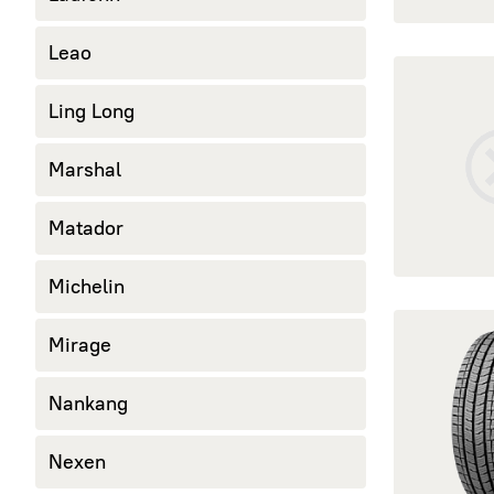
Leao
открыть Win
Ling Long
Marshal
Matador
Michelin
открыть Act
Mirage
Nankang
Nexen