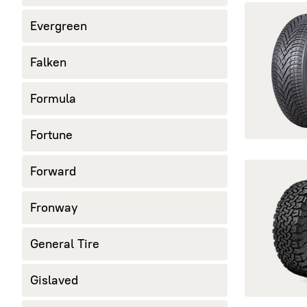
открыть G-F
Evergreen
Falken
Formula
Fortune
открыть All
Forward
Fronway
General Tire
Gislaved