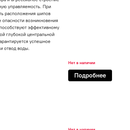
ную управляемость. При
ть расположения шипов
е опасности возникновения
способствуют эффективному
ой глубокой центральной
гарантируется успешное
и отвод воды.
Нет в наличии
Подробнее
ATLANDER
BAREZ
LE STAR
FORMULA
IKON
AN TYRES
ROTALLA
YAZD TIRE
Нет в наличии