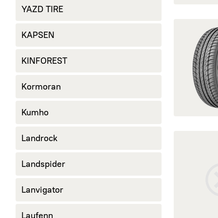
YAZD TIRE
открыть g-G
KAPSEN
KINFOREST
Kormoran
Kumho
открыть G-F
Landrock
Landspider
Lanvigator
Laufenn