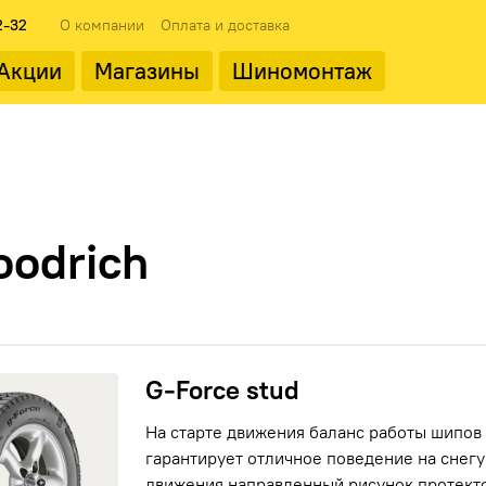
2-32
О компании
Оплата и доставка
Акции
Магазины
Шиномонтаж
 типоразмеры
ода
Популярные производит
Популярные производит
oodrich
Landrock
orce stud
G-Force stud
На старте движения баланс работы шипов
гарантирует отличное поведение на снегу 
ФМЗ
движения направленный рисунок протекто