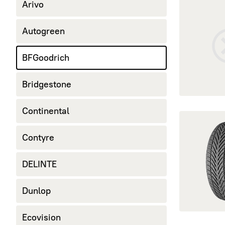
Arivo
Autogreen
BFGoodrich
Bridgestone
Continental
открыть G-Fo
Contyre
DELINTE
Dunlop
Ecovision