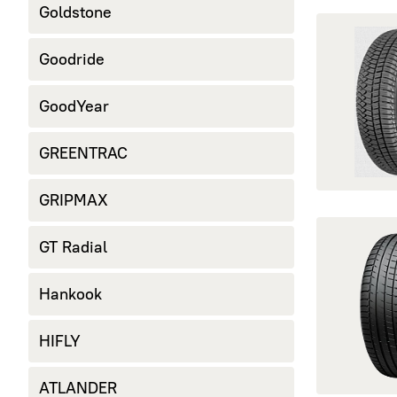
Goldstone
открыть Urba
Goodride
GoodYear
GREENTRAC
GRIPMAX
открыть Adv
GT Radial
Hankook
HIFLY
ATLANDER