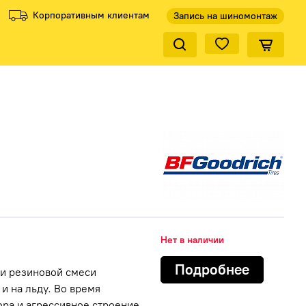
Корпоративным клиентам
Запись на шиномонтаж
Закрыть по
ели
ели
Все производители
Все производители
КиК
Нет в наличии
Подробнее
 и резиновой смеси
и на льду. Во время
ра и агрессивное строение