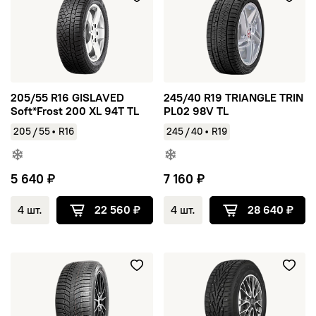
205/55 R16 GISLAVED
245/40 R19 TRIANGLE TRIN
Soft*Frost 200 XL 94T TL
PL02 98V TL
/
/
205
55
•
R16
245
40
•
R19
5 640 ₽
7 160 ₽
4 шт.
22 560 ₽
4 шт.
28 640 ₽
205/50 R17 TRIANGLE TRIN PL01 93R TL
185/70 R14 TUNGA Nordway 3