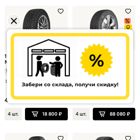
195/55 R16 TUNGA Nordway 3 91Q TL шип
245/40 R20 IKON Autograph S
195/55 R16 TUNGA
245/40 R20 IKON
Nordway 3 91Q TL шип
Autograph Snow 5 XL 99T
TL
/
195
55
•
R16
/
245
40
•
R20
22 020
26 424
4 700 ₽
4 шт.
18 800 ₽
4 шт.
88 080 ₽
205/55 R16 GISLAVED Soft*Frost 200 XL 94T TL
245/40 R19 TRIANGLE TRIN P