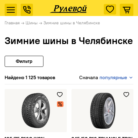
Главная
→
Шины
→
Зимние шины в Челябинске
Зимние шины в Челябинске
Фильтр
Найдено 1 125 товаров
Сначала
популярные
195/75 R16C IKON Character Ice C2 107/105R TL шип
245/50 R19 TRIANGLE TRIN P