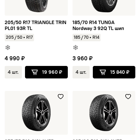
205/50 R17 TRIANGLE TRIN
185/70 R14 TUNGA
PL01 93R TL
Nordway 3 92Q TL шип
/
/
205
50
•
R17
185
70
•
R14
4 990 ₽
3 960 ₽
4 шт.
19 960 ₽
4 шт.
15 840 ₽
255/55 R18 GISLAVED SpikeControl SUV XL FR 109T TL шип
235/60 R18 GISLAVED SpikeCo