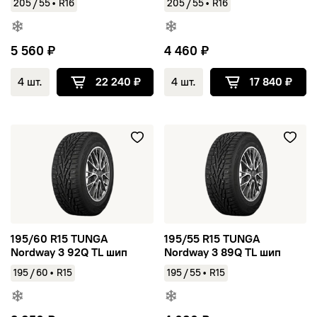
/
/
205
55
•
R16
205
55
•
R16
5 560 ₽
4 460 ₽
4 шт.
22 240 ₽
4 шт.
17 840 ₽
195/60 R15 TUNGA Nordway 3 92Q TL шип
195/55 R15 TUNGA Nordway 3
195/60 R15 TUNGA
195/55 R15 TUNGA
Nordway 3 92Q TL шип
Nordway 3 89Q TL шип
/
/
195
60
•
R15
195
55
•
R15