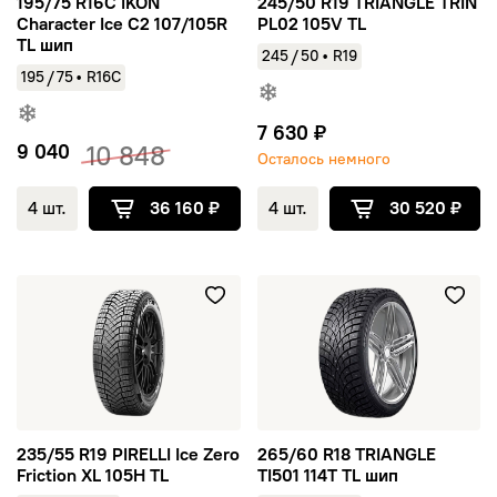
195/75 R16C IKON
245/50 R19 TRIANGLE TRIN
Character Ice C2 107/105R
PL02 105V TL
TL шип
/
245
50
•
R19
/
195
75
•
R16C
7 630 ₽
9 040
10 848
Осталось немного
4 шт.
36 160 ₽
4 шт.
30 520 ₽
235/55 R19 PIRELLI Ice Zero Friction XL 105H TL
265/60 R18 TRIANGLE TI501 1
235/55 R19 PIRELLI Ice Zero
265/60 R18 TRIANGLE
Friction XL 105H TL
TI501 114T TL шип