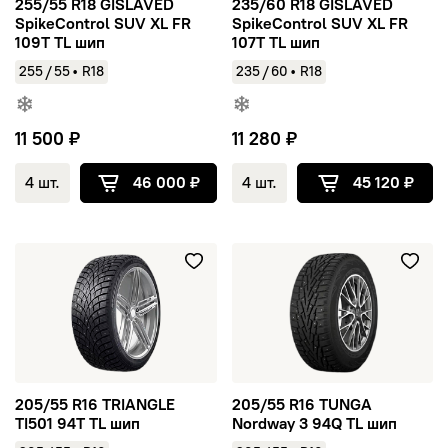
255/55 R18 GISLAVED
235/60 R18 GISLAVED
SpikeControl SUV XL FR
SpikeControl SUV XL FR
109T TL шип
107T TL шип
/
/
255
55
•
R18
235
60
•
R18
11 500 ₽
11 280 ₽
4 шт.
46 000 ₽
4 шт.
45 120 ₽
205/55 R16 TRIANGLE TI501 94T TL шип
205/55 R16 TUNGA Nordway 3
205/55 R16 TRIANGLE
205/55 R16 TUNGA
TI501 94T TL шип
Nordway 3 94Q TL шип