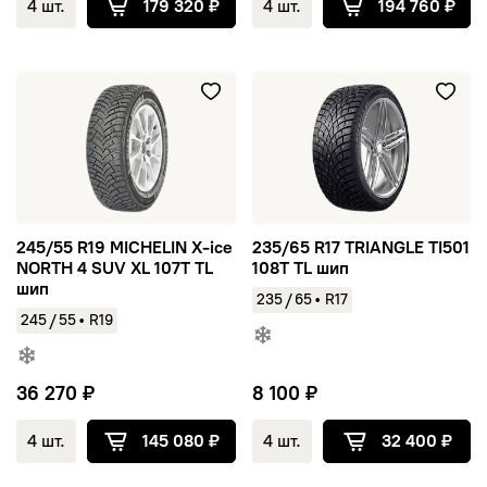
4 шт.
179 320 ₽
4 шт.
194 760 ₽
245/55 R19 MICHELIN X-ice NORTH 4 SUV XL 107T TL шип
235/65 R17 TRIANGLE TI501 1
245/55 R19 MICHELIN X-ice
235/65 R17 TRIANGLE TI501
NORTH 4 SUV XL 107T TL
108T TL шип
шип
/
235
65
•
R17
/
245
55
•
R19
36 270 ₽
8 100 ₽
4 шт.
145 080 ₽
4 шт.
32 400 ₽