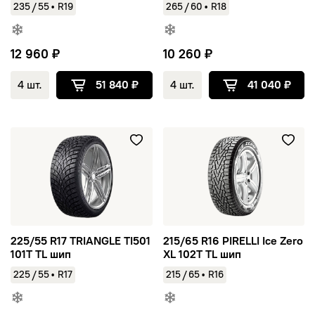
/
/
235
55
•
R19
265
60
•
R18
12 960 ₽
10 260 ₽
4 шт.
51 840 ₽
4 шт.
41 040 ₽
225/55 R17 TRIANGLE TI501 101T TL шип
215/65 R16 PIRELLI Ice Zero X
225/55 R17 TRIANGLE TI501
215/65 R16 PIRELLI Ice Zero
101T TL шип
XL 102T TL шип
/
/
225
55
•
R17
215
65
•
R16