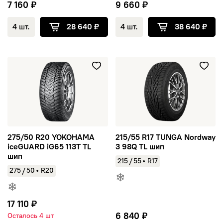
7 160 ₽
9 660 ₽
4 шт.
28 640 ₽
4 шт.
38 640 ₽
275/50 R20 YOKOHAMA iceGUARD iG65 113T TL шип
215/55 R17 TUNGA Nordway 3
275/50 R20 YOKOHAMA
215/55 R17 TUNGA Nordway
iceGUARD iG65 113T TL
3 98Q TL шип
шип
/
215
55
•
R17
/
275
50
•
R20
17 110 ₽
6 840 ₽
Осталось 4 шт