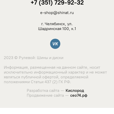
+7 (351) 729-92-32
e-shop@shinat.ru
г. Челябинск, ул.
Шадринская 100, к.1
Вконтакте
2023 © Рулевой: Шины и диски
Информация, размещенная на данном сайте, носит
исключительно информационный характер и не может
являться публичной офертой, определяемой
положениями Статьи 437 (2) ГК РФ.
Разработка сайта —
Кислород
Продвижение сайта —
сео74.рф
Сайт использует cookie-файлы и сервис сбора метрических