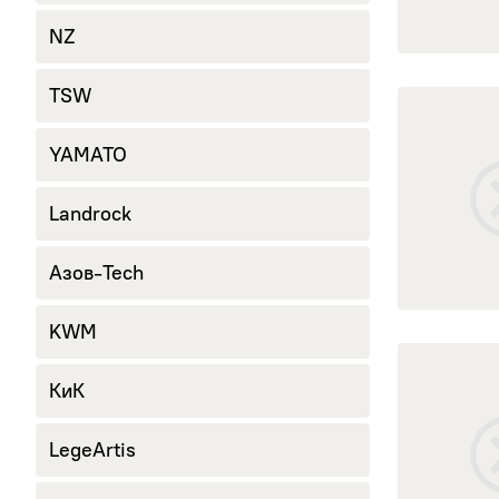
NZ
TSW
открыть Нив
YAMATO
Landrock
Азов-Tech
KWM
открыть УАЗ
КиК
LegeArtis