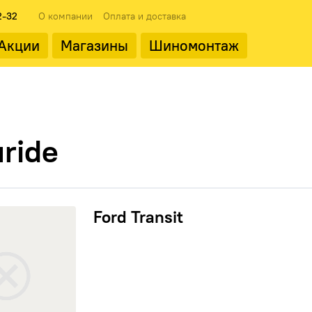
2-32
О компании
Оплата и доставка
Акции
Магазины
Шиномонтаж
ода
Популярные производит
ride
 Transit
Ford Transit
Landrock
ФМЗ