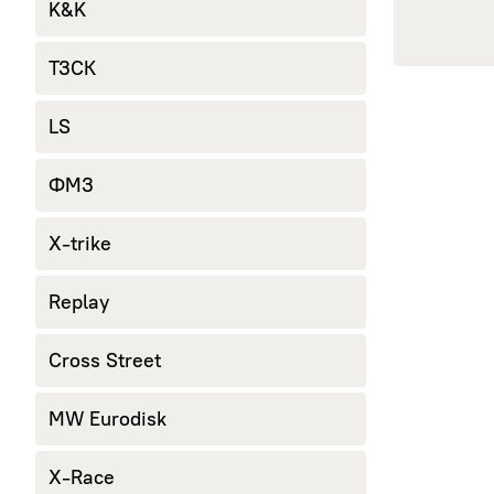
K&K
ТЗСК
LS
ФМЗ
X-trike
Replay
Cross Street
MW Eurodisk
X-Race