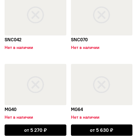
ТЗСК
LS
SNC042
SNC070
ФМЗ
Нет в наличии
Нет в наличии
X-trike
открыть MG40
открыть MG64
Replay
Cross Street
MG40
MG64
MW Eurodisk
Нет в наличии
Нет в наличии
X-Race
Открыть MG40
Открыть MG64
от
5 270
₽
от
5 630
₽