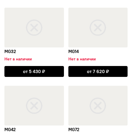
AERO
открыть MG32
открыть MG14
Replay-RPLC
ALUTEC
MG32
MG14
Asterro
Нет в наличии
Нет в наличии
Rapid
Открыть MG32
Открыть MG14
от
5 430
₽
от
7 620
₽
Tech Line
открыть MG42
открыть MG72
Ё-wheels
Replay-LA
MG42
MG72
MAGNETTO