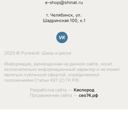
e-shop@shinat.ru
г. Челябинск, ул.
Шадринская 100, к.1
Вконтакте
2023 © Рулевой: Шины и диски
Информация, размещенная на данном сайте, носит
исключительно информационный характер и не может
являться публичной офертой, определяемой
положениями Статьи 437 (2) ГК РФ.
Разработка сайта —
Кислород
Продвижение сайта —
сео74.рф
Сайт использует cookie-файлы и сервис сбора метрических
данных его посетителей.
Оставаясь на сайте, вы соглашаетесь с использованием