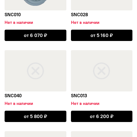
NZ
SNC010
SNC028
TSW
Нет в наличии
Нет в наличии
Открыть SNC010
Открыть SNC02
от
6 070
₽
от
5 160
₽
YAMATO
открыть SNC040
открыть SNC013
Landrock
Азов-Tech
KWM
SNC040
SNC013
КиК
Нет в наличии
Нет в наличии
Открыть SNC040
Открыть SNC01
от
5 800
₽
от
6 200
₽
LegeArtis
открыть SNC042
открыть SNC070
K&K