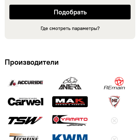
Где смотреть параметры?
Производители
Accuride
Antera
Remain
Carwel
MAK
NZ
TSW
YAMATO
Landrock
Азов-Tech
KWM
КиК