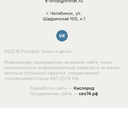
e-shop@shinat.ru
г. Челябинск, ул.
Шадринская 100, к.1
Вконтакте
2023 © Рулевой: Шины и диски
Информация, размещенная на данном сайте, носит
исключительно информационный характер и не может
являться публичной офертой, определяемой
положениями Статьи 437 (2) ГК РФ.
Разработка сайта —
Кислород
Продвижение сайта —
сео74.рф
Сайт использует cookie-файлы и сервис сбора метрических
данных его посетителей.
Оставаясь на сайте, вы соглашаетесь с использованием
данных технологий. Ознакомиться с "
Политикой