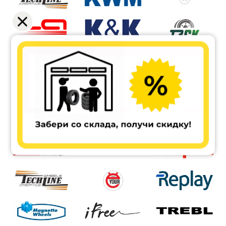
LegeArtis
K&K
ТЗСК
LS
ФМЗ
X-trike
Replay
Cross Street
MW Eurodisk
X-Race
AERO
Replay-RPLC
ALUTEC
Asterro
Rapid
Tech Line
Ё-wheels
Replay-LA
MAGNETTO
iFree
TREBL