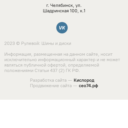
г. Челябинск, ул.
Шадринская 100, к.1
Вконтакте
2023 © Рулевой: Шины и диски
Информация, размещенная на данном сайте, носит
исключительно информационный характер и не может
являться публичной офертой, определяемой
положениями Статьи 437 (2) ГК РФ.
Разработка сайта —
Кислород
Продвижение сайта —
сео74.рф
Сайт использует cookie-файлы и сервис сбора метрических
данных его посетителей.
Оставаясь на сайте, вы соглашаетесь с использованием
данных технологий. Ознакомиться с "
Политикой
использования cookie-файлов
"