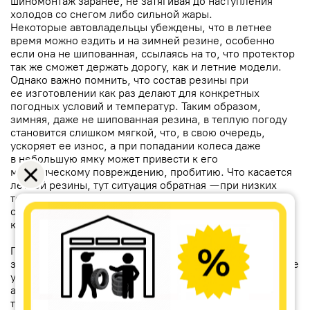
шиномонтаж заранее, не затягивая до наступления
холодов со снегом либо сильной жары.
Некоторые автовладельцы убеждены, что в летнее
время можно ездить и на зимней резине, особенно
если она не шипованная, ссылаясь на то, что протектор
так же сможет держать дорогу, как и летние модели.
Однако важно помнить, что состав резины при
ее изготовлении как раз делают для конкретных
погодных условий и температур. Таким образом,
зимняя, даже не шипованная резина, в теплую погоду
становится слишком мягкой, что, в свою очередь,
ускоряет ее износ, а при попадании колеса даже
в небольшую ямку может привести к его
механическому повреждению, пробитию. Что касается
летней резины, тут ситуация обратная — при низких
температурах она дубеет, тем самым теряя свои
свойства сцепления с дорогой, что может привести
к печальным последствиям.
Подводя итог, можно сделать вывод, что не стоит
затягивать с сезонной заменой колес, отбросив ложные
убеждения, что если снега нет, можно эксплуатировать
авто зимой на летней резине, и что если нет шипов,
то можно эксплуатировать авто на зимней резине