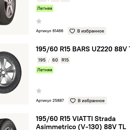
Летняя
В избранное
Артикул 61466
BARS UZ220 88V TL
195/60 R15 BARS UZ220 88V 
195
60
R15
/
Летняя
В избранное
Артикул 25887
VIATTI Strada Asimmetrico (V-130) 88V TL
195/60 R15 VIATTI Strada
Asimmetrico (V-130) 88V TL