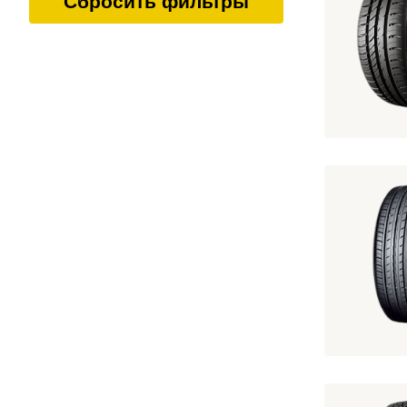
Сбросить фильтры
Aplus
Linglong
Centara
KINFOREST
TORERO
Attar
Landrock
195/60 R15 
Arivo
ROADCRUZA
GRIPMAX
195/60 R15 