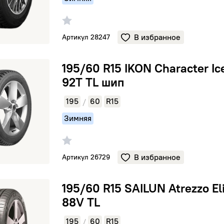
В избранное
Артикул 28247
KON Character Ice 5 92T TL шип
195/60 R15 IKON Character Ic
92T TL шип
195
60
R15
/
Зимняя
В избранное
Артикул 26729
AILUN Atrezzo Elite 88V TL
195/60 R15 SAILUN Atrezzo El
88V TL
195
60
R15
/