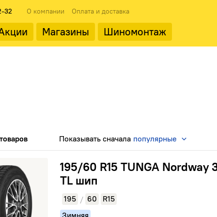
2-32
О компании
Оплата и доставка
Акции
Магазины
Шиномонтаж
ода
Популярные производит
товаров
Показывать
сначала
популярные
Landrock
TUNGA Nordway 3 92Q TL шип
195/60 R15 TUNGA Nordway 
TL шип
195
60
R15
/
ФМЗ
Зимняя