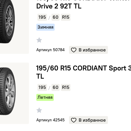
Drive 2 92T TL
195
60
R15
/
Зимняя
В избранное
Артикул 50784
CORDIANT Sport 3 88V TL
195/60 R15 CORDIANT Sport 
TL
195
60
R15
/
Летняя
В избранное
Артикул 42545