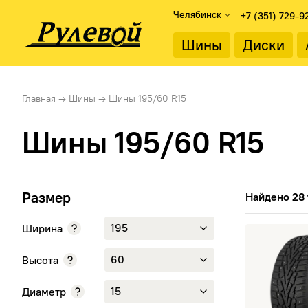
Челябинск
+7 (351) 729-9
Найти
Шины
Диски
Подбор дисков
Диаметр об
Главная
→
Шины
→
Шины 195/60 R15
Каталог дисков
13"
Подбор по параметрам
14"
Шины 195/60 R15
15"
Тип диска
16"
Литые диски
17"
Стальные диски
18"
Размер
Найдено 28 
19"
20"
195
Ширина
195/60 R15 
21"
22"
60
Высота
15
Диаметр