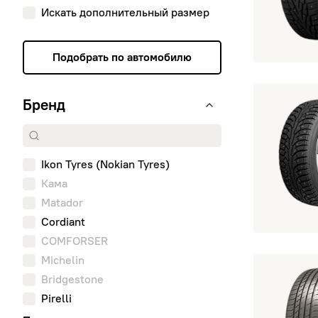
Искать дополнительный размер
Подобрать по автомобилю
195/60 R15 I
Бренд
Ikon Tyres (Nokian Tyres)
Кама
Matador
Cordiant
COMFORSER
Michelin
195/60 R15 S
Bridgestone
Pirelli
Tunga