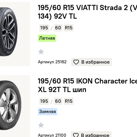
IATTI Strada 2 (V-134) 92V TL
195/60 R15 VIATTI Strada 2 (
134) 92V TL
195
60
R15
/
Летняя
В избранное
Артикул 25162
KON Character Ice 7 XL 92T TL шип
195/60 R15 IKON Character Ic
XL 92T TL шип
195
60
R15
/
Зимняя
В избранное
Артикул 21100