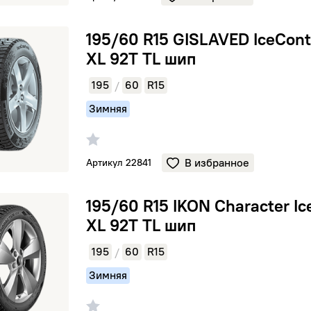
GISLAVED IceControl XL 92T TL шип
195/60 R15 GISLAVED IceCont
XL 92T TL шип
195
60
R15
/
Зимняя
В избранное
Артикул 22841
KON Character Ice 8 XL 92T TL шип
195/60 R15 IKON Character Ic
XL 92T TL шип
195
60
R15
/
Зимняя