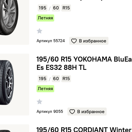
195
60
R15
/
Летняя
В избранное
Артикул 55724
YOKOHAMA BluEarth-Es ES32 88H TL
195/60 R15 YOKOHAMA BluEa
Es ES32 88H TL
195
60
R15
/
Летняя
В избранное
Артикул 9055
CORDIANT Winter Drive 2 92T TL
195/60 R15 CORDIANT Winter