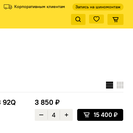
Корпоративным клиентам
Запись на шиномонтаж
Закрыть по
ели
Все производители
КиК
3 92Q
3 850 ₽
15 400 ₽
Уменьшить количество
Увеличить количество