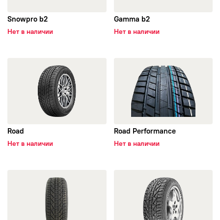
Viatti
Snowpro b2
Gamma b2
Нет в наличии
Нет в наличии
Yokohama
Attar
открыть Road
открыть Road Performance
BARS
TORERO
Road
Road Performance
Altenzo
Нет в наличии
Нет в наличии
Antares
открыть Snow
открыть Stud2
Aplus
Arivo