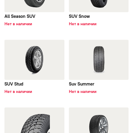
Evergreen
All Season SUV
SUV Snow
Falken
Нет в наличии
Нет в наличии
Formula
открыть SUV Stud
открыть Suv Summer
Fortune
Forward
SUV Stud
Suv Summer
Fronway
Нет в наличии
Нет в наличии
General Tire
открыть Vanpro Winter
открыть All Season
Gislaved
Goldstone