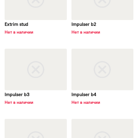
YAZD TIRE
KAPSEN
Extrim stud
Impulser b2
Нет в наличии
Нет в наличии
KINFOREST
Kormoran
открыть Impulser b3
открыть Impulser b4
Kumho
Landrock
Impulser b3
Impulser b4
Landspider
Нет в наличии
Нет в наличии
Lanvigator
открыть Runpro b2
открыть Runpro b3
Laufenn