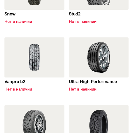
Autogreen
Snow
Stud2
Нет в наличии
Нет в наличии
BFGoodrich
открыть Vanpro b2
открыть Ultra High Performan
Bridgestone
Continental
Contyre
Vanpro b2
Ultra High Performance
Нет в наличии
Нет в наличии
DELINTE
открыть All Season SUV
Dunlop
открыть SUV Snow
Ecovision