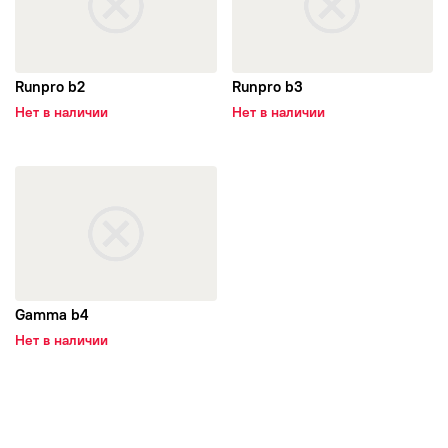
Leao
Ling Long
Runpro b2
Runpro b3
Нет в наличии
Нет в наличии
Marshal
открыть Gamma b4
Matador
Michelin
Mirage
Gamma b4
Нет в наличии
Nankang
Nexen