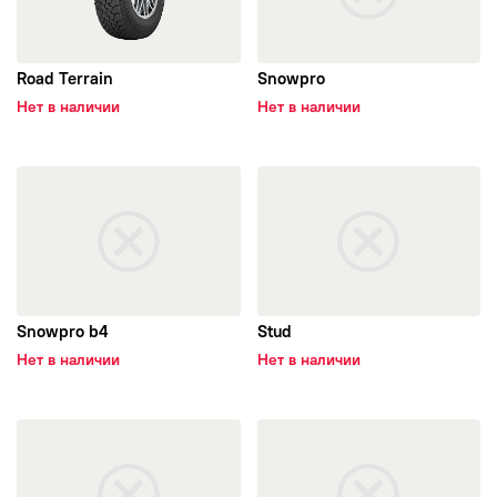
BAREZ
Road Terrain
Snowpro
COMFORSER
Нет в наличии
Нет в наличии
DOUBLE STAR
открыть Snowpro b4
открыть Stud
FORMULA
IKON
ILINK
Snowpro b4
Stud
Нет в наличии
Нет в наличии
NOKIAN TYRES
открыть Extrim stud
открыть Impulser b2
ROTALLA