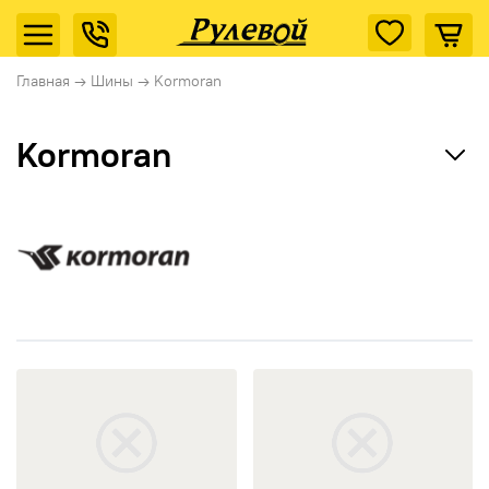
Главная
→
Шины
→
Kormoran
Kormoran
Ikon Tyres (Nokian Tyres)
Cordiant
Tunga
открыть Snowpro b2
открыть Gamma b2
Rotalla
Кама