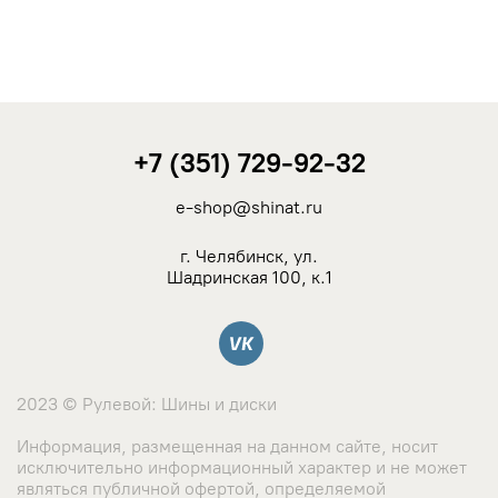
Nitto
Onyx
Pirelli
+7 (351) 729-92-32
POWERTRAC
e-shop@shinat.ru
Rapid
г. Челябинск, ул.
Шадринская 100, к.1
ROADCRUZA
Вконтакте
Roadmarch
2023 © Рулевой: Шины и диски
Roadstone
Информация, размещенная на данном сайте, носит
исключительно информационный характер и не может
Razi
являться публичной офертой, определяемой