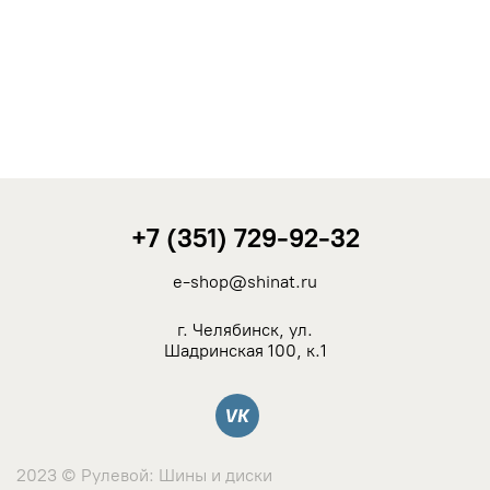
Goodride
GoodYear
GREENTRAC
GRIPMAX
+7 (351) 729-92-32
e-shop@shinat.ru
GT Radial
г. Челябинск, ул.
Hankook
Шадринская 100, к.1
HIFLY
Вконтакте
ATLANDER
2023 © Рулевой: Шины и диски