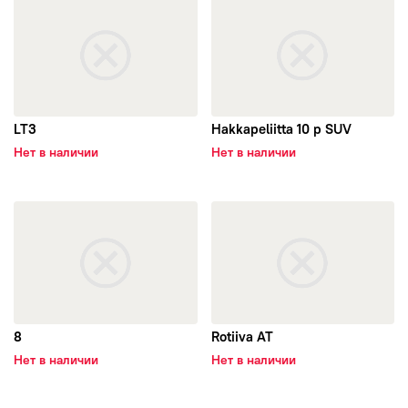
открыть LT3
открыть Hakkapeliitta 10 p S
Viatti
Yokohama
Attar
LT3
Hakkapeliitta 10 p SUV
Нет в наличии
Нет в наличии
BARS
TORERO
открыть 8
открыть Rotiiva AT
Altenzo
Antares
8
Rotiiva AT
Aplus
Нет в наличии
Нет в наличии
Arivo