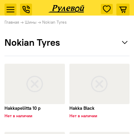
Главная
→
Шины
→
Nokian Tyres
Nokian Tyres
Ikon Tyres (Nokian Tyres)
открыть Hakkapeliitta 10 p
открыть Hakka Black
Cordiant
Tunga
Rotalla
Hakkapeliitta 10 p
Hakka Black
Нет в наличии
Нет в наличии
Кама