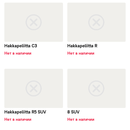
открыть Hakkapeliitta C3
открыть Hakkapeliitta R
Evergreen
Falken
Formula
Hakkapeliitta C3
Hakkapeliitta R
Fortune
Нет в наличии
Нет в наличии
Forward
открыть Hakkapeliitta R5 SUV
открыть 8 SUV
Fronway
General Tire
Hakkapeliitta R5 SUV
8 SUV
Gislaved
Нет в наличии
Нет в наличии
Goldstone