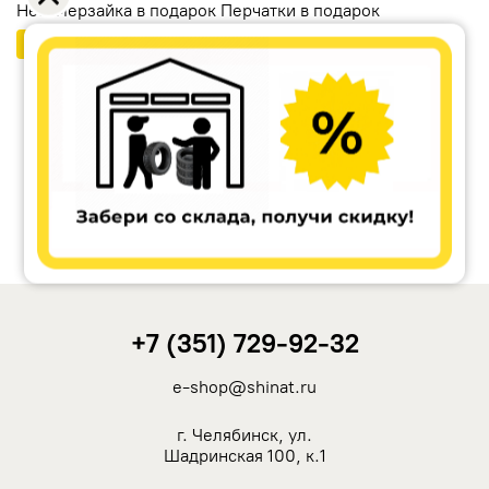
Незамерзайка в подарок Перчатки в подарок
Бесплатный шиномонтаж
Ikon Tyres (Nokian Tyres)
Cordiant
Tunga
Rotalla
+7 (351) 729-92-32
Кама
e-shop@shinat.ru
Viatti
г. Челябинск, ул.
Шадринская 100, к.1
Yokohama