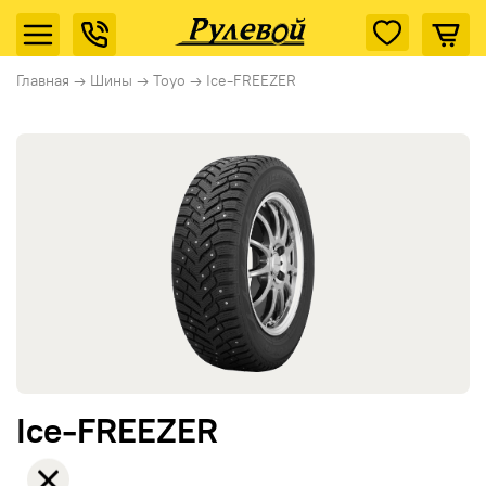
Главная
→
Шины
→
Toyo
→
Ice-FREEZER
Ice-FREEZER