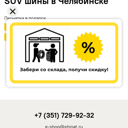
SUV шины в Челябинске
Перчатки в подарок
Расширенная гарантия от Ikon Tyres
Бесплатный шиномонтаж
Ikon Tyres (Nokian Tyres)
Cordiant
Tunga
Rotalla
+7 (351) 729-92-32
Кама
e-shop@shinat.ru