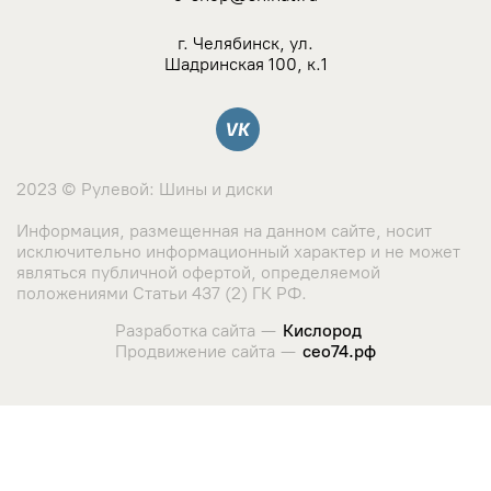
Viatti
г. Челябинск, ул.
Шадринская 100, к.1
Yokohama
Вконтакте
Attar
2023 © Рулевой: Шины и диски
BARS
Информация, размещенная на данном сайте, носит
исключительно информационный характер и не может
TORERO
являться публичной офертой, определяемой
положениями Статьи 437 (2) ГК РФ.
Altenzo
Разработка сайта —
Кислород
Продвижение сайта —
сео74.рф
Antares
Сайт использует cookie-файлы и сервис сбора метрических
данных его посетителей.
Aplus
Оставаясь на сайте, вы соглашаетесь с использованием
данных технологий. Ознакомиться с "
Политикой