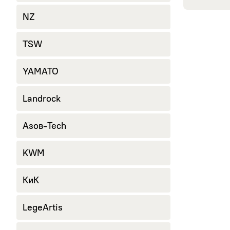
245/40 R18
NZ
265/60 R18
285/60 R18
TSW
YAMATO
Landrock
Азов-Tech
KWM
КиК
LegeArtis