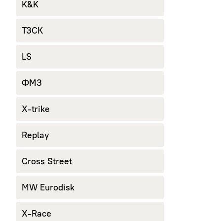
K&K
ТЗСК
LS
ФМЗ
X-trike
Replay
Cross Street
MW Eurodisk
X-Race