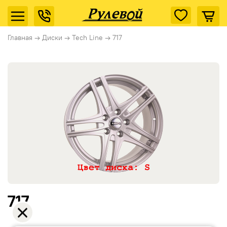
Главная
→
Диски
→
Tech Line
→
717
717