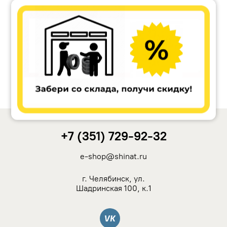
Accuride
Antera
Remain
Carwel
+7 (351) 729-92-32
MAK
e-shop@shinat.ru
NZ
г. Челябинск, ул.
Шадринская 100, к.1
TSW
Вконтакте