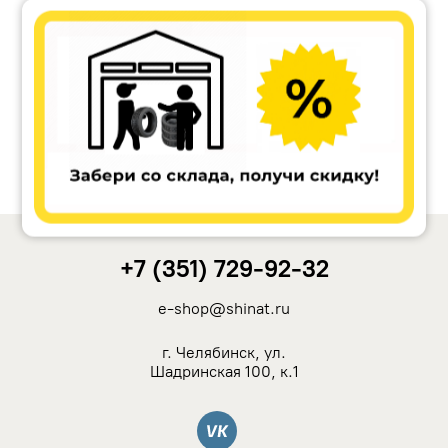
Accuride
Antera
Remain
Carwel
+7 (351) 729-92-32
MAK
e-shop@shinat.ru
NZ
г. Челябинск, ул.
Шадринская 100, к.1
TSW
Вконтакте