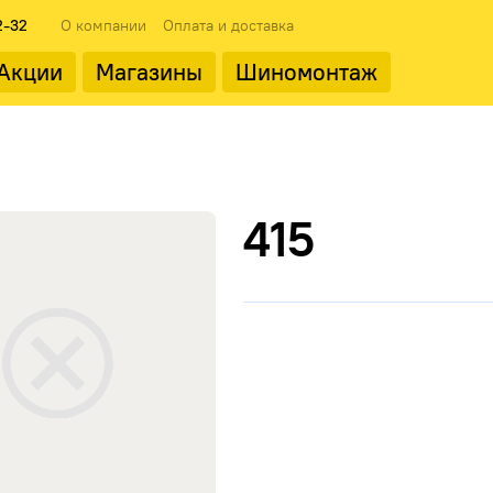
2-32
О компании
Оплата и доставка
Акции
Магазины
Шиномонтаж
ода
Популярные производит
415
Landrock
ФМЗ