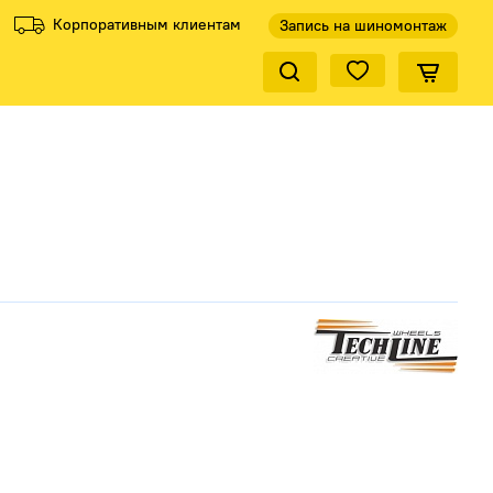
Корпоративным клиентам
Запись на шиномонтаж
Закрыть по
ели
Все производители
КиК