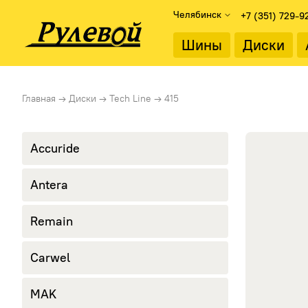
Челябинск
+7 (351) 729-9
Найти
Шины
Диски
Подбор дисков
Диаметр об
Главная
→
Диски
→
Tech Line
→
415
Каталог дисков
13"
Подбор по параметрам
14"
15"
Accuride
Тип диска
16"
Литые диски
17"
Antera
Стальные диски
18"
19"
Remain
20"
21"
22"
Carwel
MAK