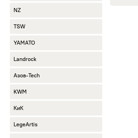
NZ
TSW
YAMATO
Landrock
Азов-Tech
KWM
КиК
LegeArtis