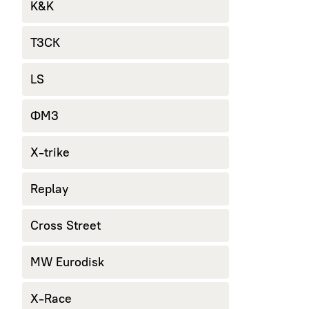
K&K
ТЗСК
LS
ФМЗ
X-trike
Replay
Cross Street
MW Eurodisk
X-Race