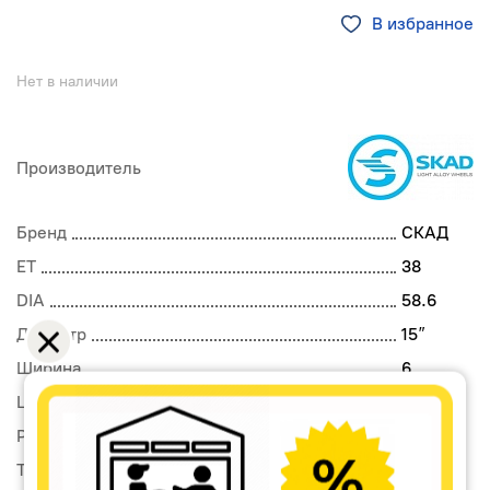
В избранное
Нет в наличии
Производитель
Бренд
СКАД
ET
38
DIA
58.6
Диаметр
15
″
Ширина
6
LZ
4
PCD
98
Тип диска
Литой