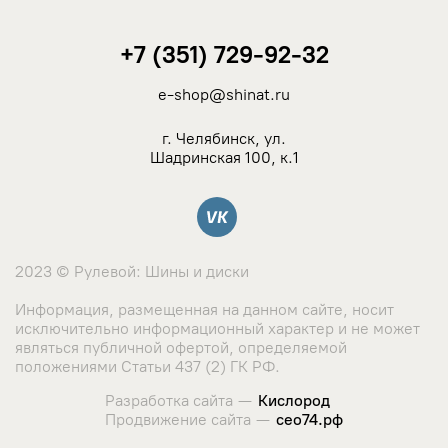
+7 (351) 729-92-32
e-shop@shinat.ru
г. Челябинск, ул.
Шадринская 100, к.1
Вконтакте
2023 © Рулевой: Шины и диски
Информация, размещенная на данном сайте, носит
исключительно информационный характер и не может
являться публичной офертой, определяемой
положениями Статьи 437 (2) ГК РФ.
Разработка сайта —
Кислород
Продвижение сайта —
сео74.рф