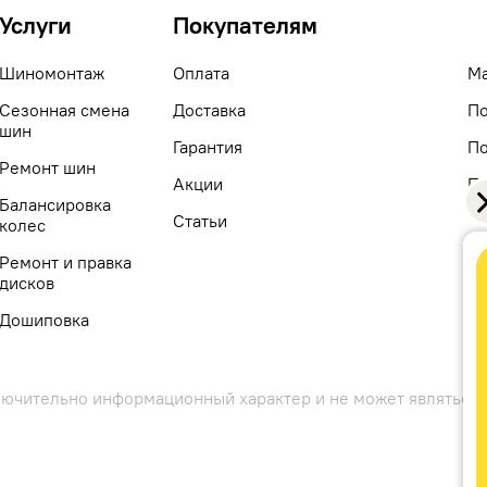
Услуги
Покупателям
Шиномонтаж
Оплата
М
Сезонная смена
Доставка
По
шин
Гарантия
По
Ремонт шин
Акции
По
Балансировка
co
Статьи
колес
Ремонт и правка
дисков
Дошиповка
лючительно информационный характер и не может являтьс