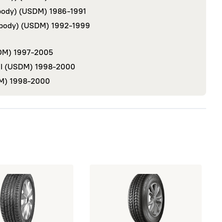
-body) (USDM)
1986-1991
-body) (USDM)
1992-1999
DM)
1997-2005
VI (USDM)
1998-2000
DM)
1998-2000
T G015 96H TL
5/70 R15 IKON Character Eco 96T TL
открыть 205/70 R15 КАМА Кама-365
о