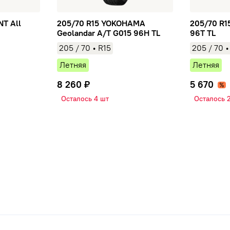
T All
205/70 R15 YOKOHAMA
205/70 R15
Geolandar A/T G015 96H TL
96T TL
205
/
70
• R15
205
/
70
•
Летняя
Летняя
ый шиномонтаж
8 260 ₽
5 670
Осталось 4 шт
Осталось 