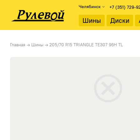
Челябинск
+7 (351) 729-9
Найти
Шины
Диски
Подбор дисков
Диаметр об
Главная
→
Шины
→
205/70 R15 TRIANGLE TE307 96H TL
Каталог дисков
13"
Подбор по параметрам
14"
15"
Тип диска
16"
Литые диски
17"
Стальные диски
18"
19"
20"
21"
22"