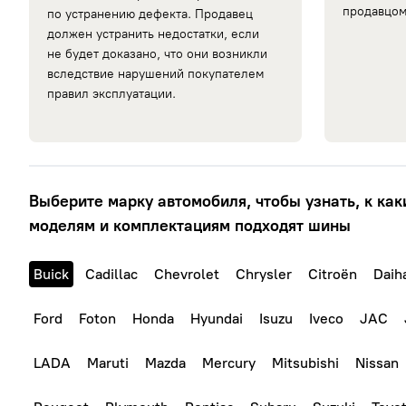
продавцом
по устранению дефекта. Продавец
должен устранить недостатки, если
не будет доказано, что они возникли
вследствие нарушений покупателем
правил эксплуатации.
Выберите марку автомобиля, чтобы узнать, к как
моделям и комплектациям подходят шины
Buick
Cadillac
Chevrolet
Chrysler
Citroën
Daih
Ford
Foton
Honda
Hyundai
Isuzu
Iveco
JAC
LADA
Maruti
Mazda
Mercury
Mitsubishi
Nissan