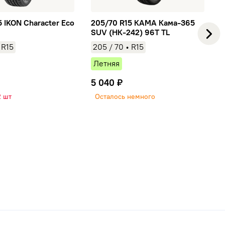
 IKON Character Eco
205/70 R15 КАМА Кама-365
SUV (НК-242) 96T TL
 R15
205
/
70
• R15
Летняя
5 040 ₽
2 шт
Осталось немного