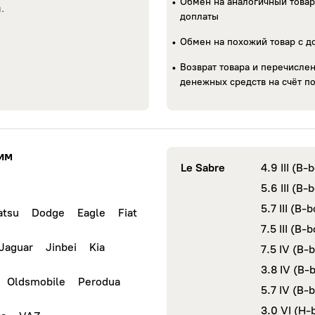
Обмен на аналогичный товар
.
доплаты
Обмен на похожий товар с д
Возврат товара и перечисле
денежных средств на счёт п
им
Le Sabre
4.9 III (B
5.6 III (B
5.7 III (B
atsu
Dodge
Eagle
Fiat
7.5 III (B
Jaguar
Jinbei
Kia
7.5 IV (B-
3.8 IV (B
Oldsmobile
Perodua
5.7 IV (B-
3.0 VI (H