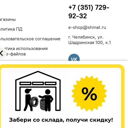
+7 (351) 729-
92-32
агазины
e-shop@shinat.ru
литика ПД
г. Челябинск, ул.
льзовательское соглашение
Шадринская 100, к.1
литика использования
okie-файлов
Вконтакте
я публичной офертой, определяемой положениями