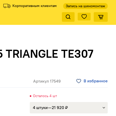
Корпоративным клиентам
Запись на шиномонтаж
Закрыть по
ели
Все производители
5 TRIANGLE TE307
В избранное
Артикул 17549
КиК
Осталось 4 шт
4 штуки — 21 920 ₽