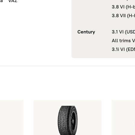
ta
VAZ
3.8 VI (H
3.8 VII (H
Century
3.1 VI (US
All trims 
3.1i VI (E
CORDIANT All Terrain 100H TL
открыть 205/70 R15 YOKOHAMA Geolandar A/
открыть 20