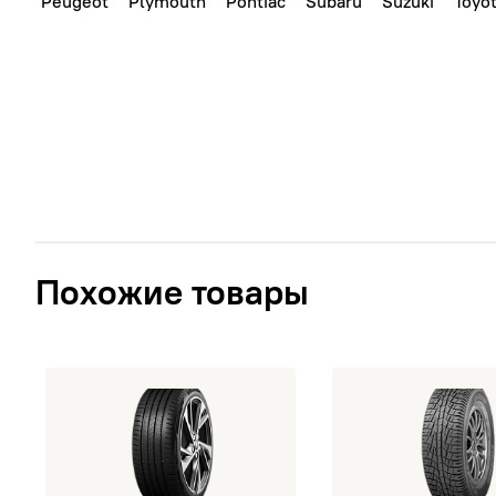
Peugeot
Plymouth
Pontiac
Subaru
Suzuki
Toyo
Похожие товары
открыть 205/70 R15 GISLAVED EcoControl 96H TL
открыть 205/70 R15 