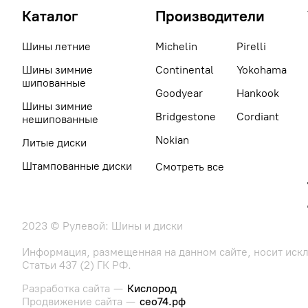
Каталог
Производители
Шины летние
Michelin
Pirelli
Шины зимние
Continental
Yokohama
шипованные
Goodyear
Hankook
Шины зимние
Bridgestone
Cordiant
нешипованные
Nokian
Литые диски
Штампованные диски
Смотреть все
2023 © Рулевой: Шины и диски
Информация, размещенная на данном сайте, носит иск
Статьи 437 (2) ГК РФ.
Разработка сайта —
Кислород
Продвижение сайта —
сео74.рф