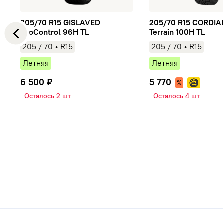
205/70 R15 GISLAVED
205/70 R15 CORDIAN
EcoControl 96H TL
Terrain 100H TL
205
/
70
• R15
205
/
70
• R15
Летняя
Летняя
Бесплатн
6 500 ₽
5 770
Осталось 2 шт
Осталось 4 шт