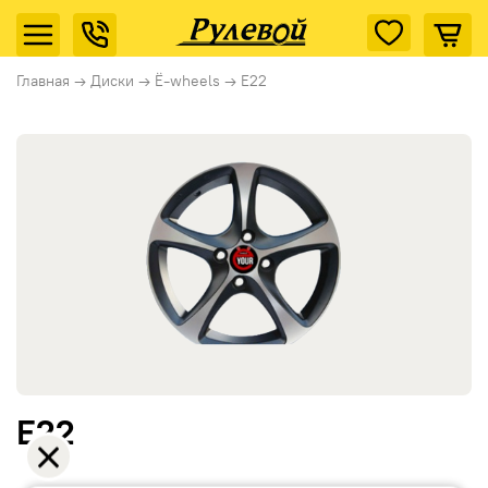
Главная
→
Диски
→
Ё-wheels
→
E22
E22