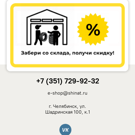
Accuride
Antera
Remain
Carwel
+7 (351) 729-92-32
MAK
e-shop@shinat.ru
NZ
г. Челябинск, ул.
Шадринская 100, к.1
TSW
Вконтакте