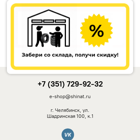
Accuride
Antera
Remain
Carwel
+7 (351) 729-92-32
MAK
e-shop@shinat.ru
NZ
г. Челябинск, ул.
Шадринская 100, к.1
TSW
Вконтакте