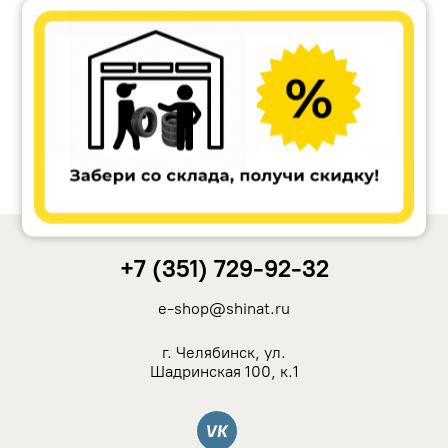
Accuride
Antera
Remain
Carwel
+7 (351) 729-92-32
MAK
e-shop@shinat.ru
NZ
г. Челябинск, ул.
Шадринская 100, к.1
TSW
Вконтакте