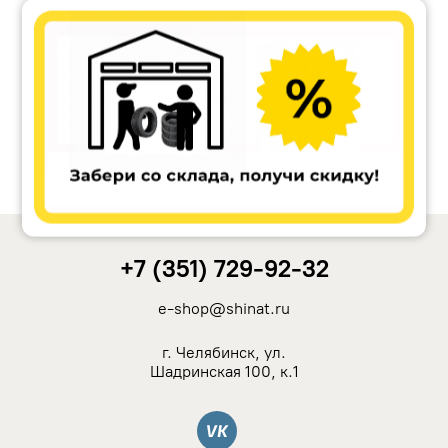
Accuride
Antera
Remain
Carwel
+7 (351) 729-92-32
MAK
e-shop@shinat.ru
NZ
г. Челябинск, ул.
Шадринская 100, к.1
TSW
Вконтакте