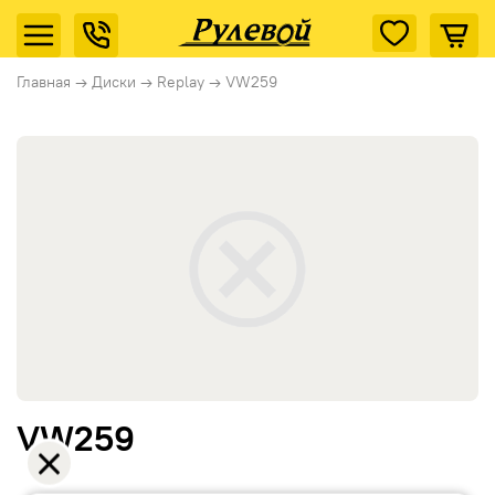
Главная
→
Диски
→
Replay
→
VW259
VW259