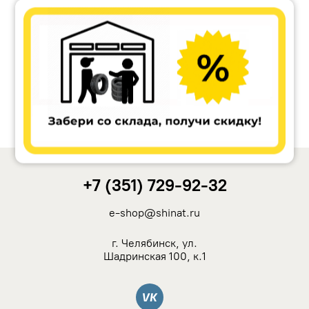
Accuride
Antera
Remain
Carwel
+7 (351) 729-92-32
MAK
e-shop@shinat.ru
NZ
г. Челябинск, ул.
Шадринская 100, к.1
TSW
Вконтакте