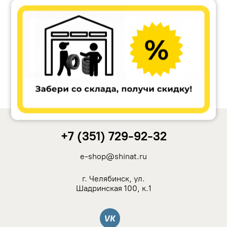
Accuride
Antera
Remain
Carwel
+7 (351) 729-92-32
MAK
e-shop@shinat.ru
NZ
г. Челябинск, ул.
Шадринская 100, к.1
TSW
Вконтакте