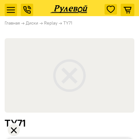
Главная
→
Диски
→
Replay
→
TY71
TY71