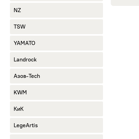
245/40 R18
NZ
265/60 R18
285/60 R18
TSW
YAMATO
Landrock
Азов-Tech
KWM
КиК
LegeArtis