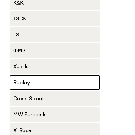
K&K
ТЗСК
LS
ФМЗ
X-trike
Replay
Cross Street
MW Eurodisk
X-Race