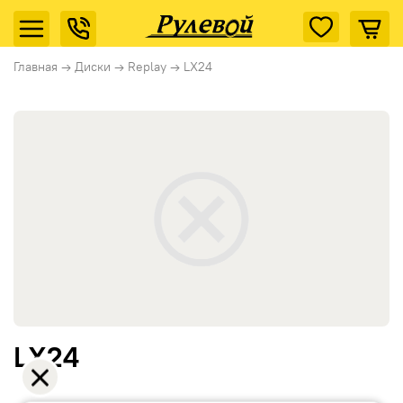
Главная
→
Диски
→
Replay
→
LX24
LX24