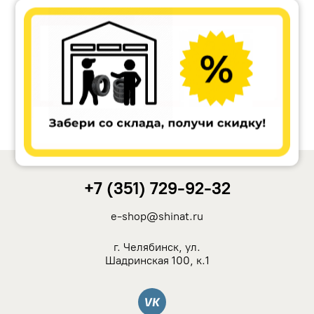
Accuride
Antera
Remain
Carwel
+7 (351) 729-92-32
MAK
e-shop@shinat.ru
NZ
г. Челябинск, ул.
Шадринская 100, к.1
TSW
Вконтакте