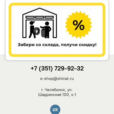
Accuride
Antera
Remain
Carwel
+7 (351) 729-92-32
MAK
e-shop@shinat.ru
NZ
г. Челябинск, ул.
Шадринская 100, к.1
TSW
Вконтакте