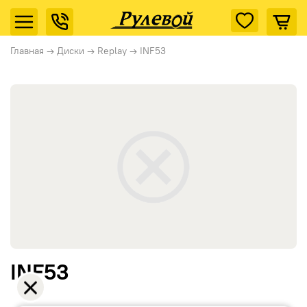
Главная
→
Диски
→
Replay
→
INF53
INF53