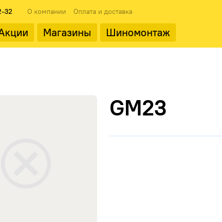
2-32
О компании
Оплата и доставка
Акции
Магазины
Шиномонтаж
ода
Популярные производит
GM23
Landrock
ФМЗ