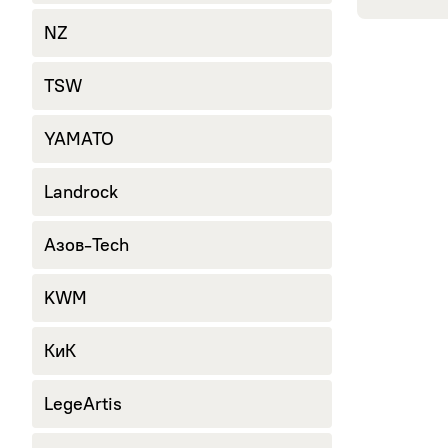
NZ
TSW
YAMATO
Landrock
Азов-Tech
KWM
КиК
LegeArtis