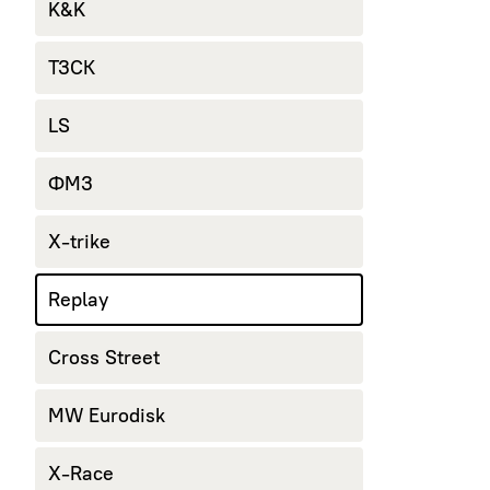
K&K
ТЗСК
LS
ФМЗ
X-trike
Replay
Cross Street
MW Eurodisk
X-Race