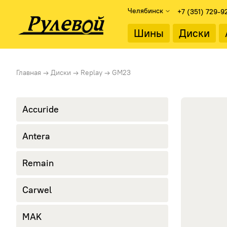
Челябинск
+7 (351) 729-9
Найти
Шины
Диски
Подбор дисков
Диаметр об
Главная
→
Диски
→
Replay
→
GM23
Каталог дисков
13"
Подбор по параметрам
14"
15"
Accuride
Тип диска
16"
Литые диски
17"
Antera
Стальные диски
18"
19"
Remain
20"
21"
22"
Carwel
MAK