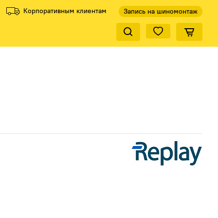
Корпоративным клиентам
Запись на шиномонтаж
Закрыть по
ели
Все производители
КиК