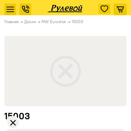
Главная
→
Диски
→
MW Eurodisk
→
15003
15003