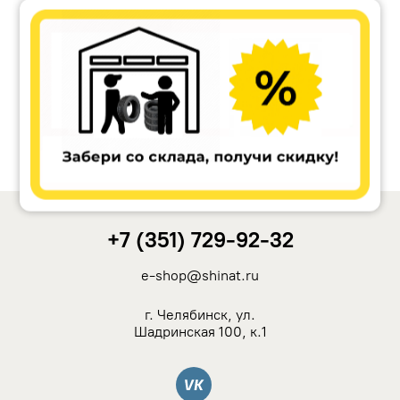
Accuride
Antera
Remain
Carwel
+7 (351) 729-92-32
MAK
e-shop@shinat.ru
NZ
г. Челябинск, ул.
Шадринская 100, к.1
TSW
Вконтакте