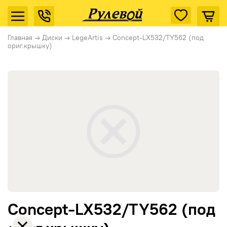
Главная
→
Диски
→
LegeArtis
→
Concept-LX532/TY562 (под
ориг.крышку)
Concept-LX532/TY562 (под