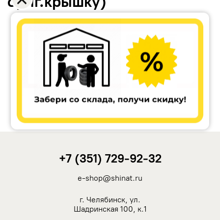
ориг.крышку)
Accuride
Antera
Remain
Carwel
+7 (351) 729-92-32
MAK
e-shop@shinat.ru
NZ
г. Челябинск, ул.
Шадринская 100, к.1