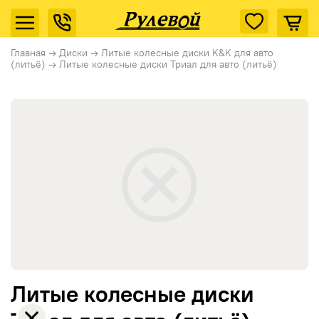
Главная
→
Диски
→
Литые колесные диски K&K для авто
(литьё)
→
Литые колесные диски Триал для авто (литьё)
Литые колесные диски