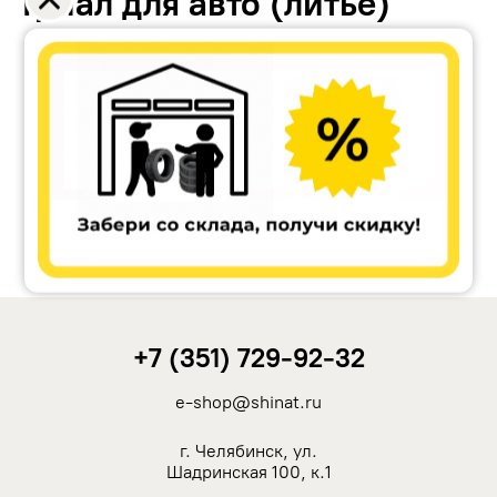
Триал для авто (литьё)
Accuride
Antera
Remain
Carwel
+7 (351) 729-92-32
MAK
e-shop@shinat.ru
NZ
г. Челябинск, ул.
Шадринская 100, к.1