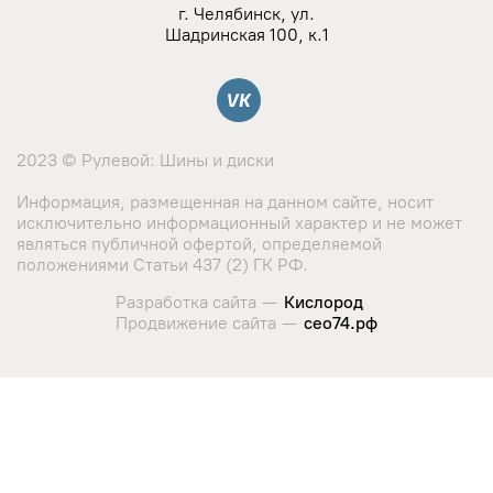
NZ
г. Челябинск, ул.
Шадринская 100, к.1
TSW
Вконтакте
YAMATO
2023 © Рулевой: Шины и диски
Landrock
Информация, размещенная на данном сайте, носит
исключительно информационный характер и не может
Азов-Tech
являться публичной офертой, определяемой
положениями Статьи 437 (2) ГК РФ.
KWM
Разработка сайта —
Кислород
Продвижение сайта —
сео74.рф
КиК
Сайт использует cookie-файлы и сервис сбора метрических
данных его посетителей.
LegeArtis
Оставаясь на сайте, вы соглашаетесь с использованием
данных технологий. Ознакомиться с "
Политикой
K&K
использования cookie-файлов
"