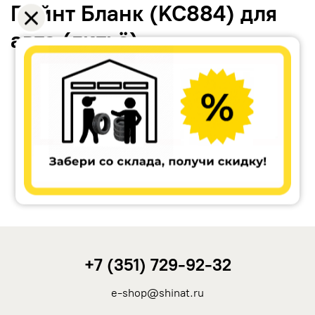
Пойнт Бланк (KC884) для
авто (литьё)
Accuride
Antera
Remain
Carwel
+7 (351) 729-92-32
MAK
e-shop@shinat.ru