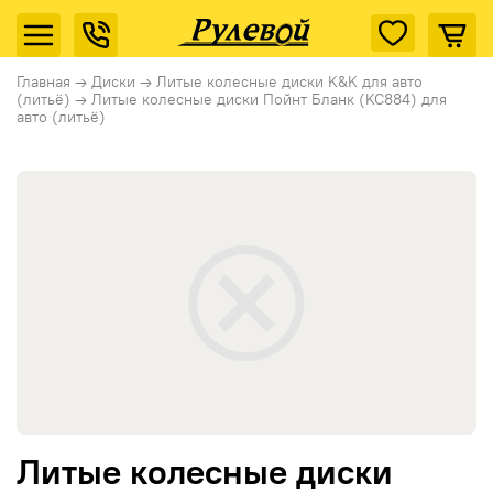
Главная
→
Диски
→
Литые колесные диски K&K для авто
(литьё)
→
Литые колесные диски Пойнт Бланк (KC884) для
авто (литьё)
Литые колесные диски