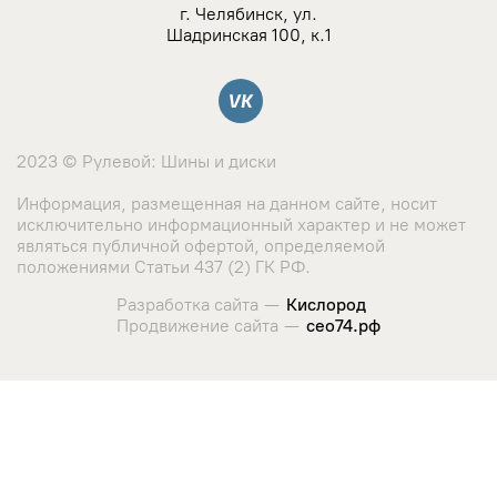
NZ
г. Челябинск, ул.
Шадринская 100, к.1
TSW
Вконтакте
YAMATO
2023 © Рулевой: Шины и диски
Landrock
Информация, размещенная на данном сайте, носит
исключительно информационный характер и не может
Азов-Tech
являться публичной офертой, определяемой
положениями Статьи 437 (2) ГК РФ.
KWM
Разработка сайта —
Кислород
Продвижение сайта —
сео74.рф
КиК
Сайт использует cookie-файлы и сервис сбора метрических
данных его посетителей.
LegeArtis
Оставаясь на сайте, вы соглашаетесь с использованием
данных технологий. Ознакомиться с "
Политикой
K&K
использования cookie-файлов
"