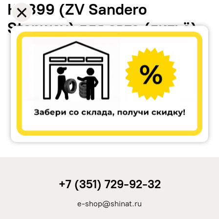
КС899 (ZV Sandero
Stepway) для авто (литьё)
Accuride
Antera
Remain
Carwel
+7 (351) 729-92-32
MAK
e-shop@shinat.ru