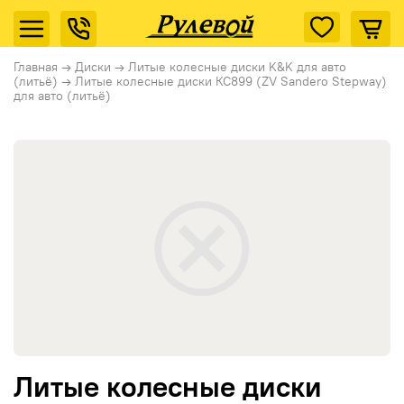
Главная
→
Диски
→
Литые колесные диски K&K для авто
(литьё)
→
Литые колесные диски КС899 (ZV Sandero Stepway)
для авто (литьё)
Литые колесные диски