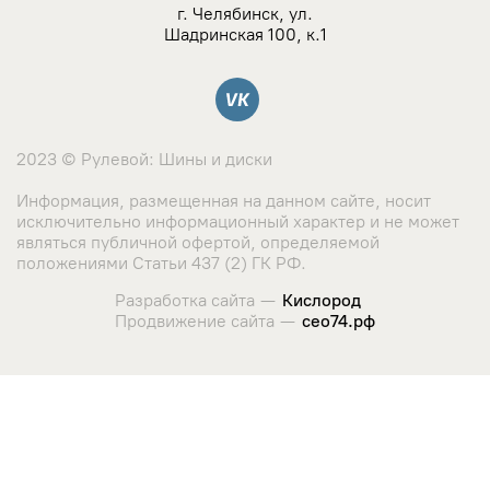
NZ
г. Челябинск, ул.
Шадринская 100, к.1
TSW
Вконтакте
YAMATO
2023 © Рулевой: Шины и диски
Landrock
Информация, размещенная на данном сайте, носит
исключительно информационный характер и не может
Азов-Tech
являться публичной офертой, определяемой
положениями Статьи 437 (2) ГК РФ.
KWM
Разработка сайта —
Кислород
Продвижение сайта —
сео74.рф
КиК
Сайт использует cookie-файлы и сервис сбора метрических
данных его посетителей.
LegeArtis
Оставаясь на сайте, вы соглашаетесь с использованием
данных технологий. Ознакомиться с "
Политикой
K&K
использования cookie-файлов
"