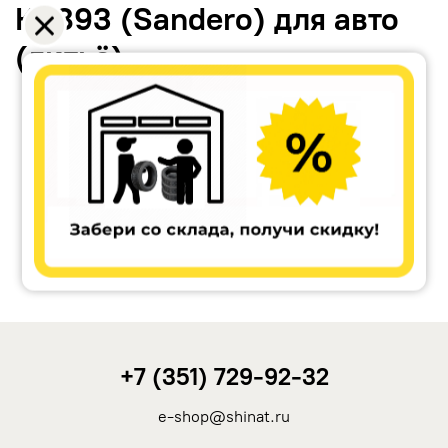
КС893 (Sandero) для авто
(литьё)
Accuride
Antera
Remain
Carwel
+7 (351) 729-92-32
MAK
e-shop@shinat.ru