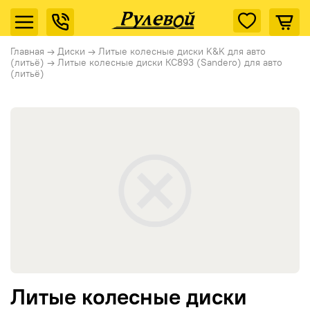
Главная
→
Диски
→
Литые колесные диски K&K для авто
(литьё)
→
Литые колесные диски КС893 (Sandero) для авто
(литьё)
Литые колесные диски