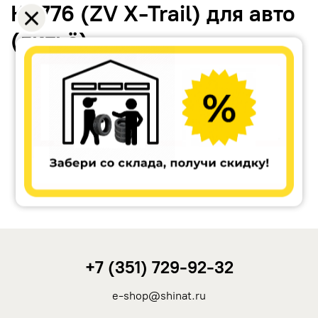
КС776 (ZV X-Trail) для авто
(литьё)
Accuride
Antera
Remain
Carwel
+7 (351) 729-92-32
MAK
e-shop@shinat.ru