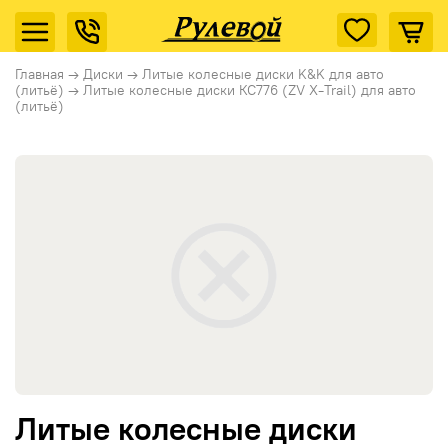
Главная
→
Диски
→
Литые колесные диски K&K для авто
(литьё)
→
Литые колесные диски КС776 (ZV X-Trail) для авто
(литьё)
Литые колесные диски