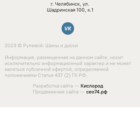
NZ
г. Челябинск, ул.
Шадринская 100, к.1
TSW
Вконтакте
YAMATO
2023 © Рулевой: Шины и диски
Landrock
Информация, размещенная на данном сайте, носит
исключительно информационный характер и не может
Азов-Tech
являться публичной офертой, определяемой
положениями Статьи 437 (2) ГК РФ.
KWM
Разработка сайта —
Кислород
Продвижение сайта —
сео74.рф
КиК
Сайт использует cookie-файлы и сервис сбора метрических
данных его посетителей.
LegeArtis
Оставаясь на сайте, вы соглашаетесь с использованием
данных технологий. Ознакомиться с "
Политикой
K&K
использования cookie-файлов
"