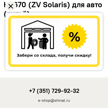
КС670 (ZV Solaris) для авто
(литьё)
Accuride
Antera
Remain
Carwel
+7 (351) 729-92-32
MAK
e-shop@shinat.ru