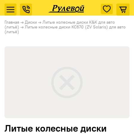
Главная
→
Диски
→
Литые колесные диски K&K для авто
(литьё)
→
Литые колесные диски КС670 (ZV Solaris) для авто
(литьё)
Литые колесные диски