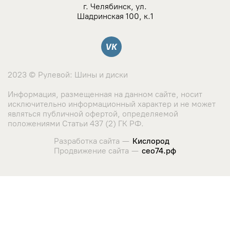
NZ
г. Челябинск, ул.
Шадринская 100, к.1
TSW
Вконтакте
YAMATO
2023 © Рулевой: Шины и диски
Landrock
Информация, размещенная на данном сайте, носит
исключительно информационный характер и не может
Азов-Tech
являться публичной офертой, определяемой
положениями Статьи 437 (2) ГК РФ.
KWM
Разработка сайта —
Кислород
Продвижение сайта —
сео74.рф
КиК
Сайт использует cookie-файлы и сервис сбора метрических
данных его посетителей.
LegeArtis
Оставаясь на сайте, вы соглашаетесь с использованием
данных технологий. Ознакомиться с "
Политикой
K&K
использования cookie-файлов
"