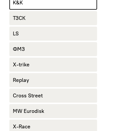
K&K
ТЗСК
LS
ФМЗ
X-trike
Replay
Cross Street
MW Eurodisk
X-Race