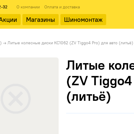
2-32
О компании
Оплата и доставка
Акции
Магазины
Шиномонтаж
 типоразмеры
ода
Популярные производит
Популярные производит
)
→
Литые колесные диски КС1062 (ZV Tiggo4 Pro) для авто (литьё)
Литые кол
(ZV Tiggo4
(литьё)
Landrock
ФМЗ