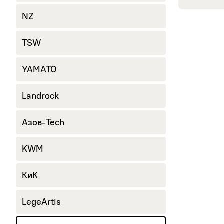
245/40 R18
NZ
265/60 R18
285/60 R18
TSW
YAMATO
Landrock
Азов-Tech
KWM
КиК
LegeArtis