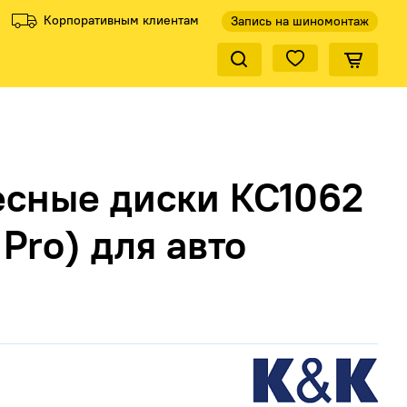
Корпоративным клиентам
Запись на шиномонтаж
Закрыть по
ели
ели
Все производители
Все производители
есные диски КС1062
 Pro) для авто
КиК