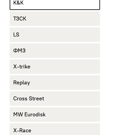
K&K
ТЗСК
LS
ФМЗ
X-trike
Replay
Cross Street
MW Eurodisk
X-Race