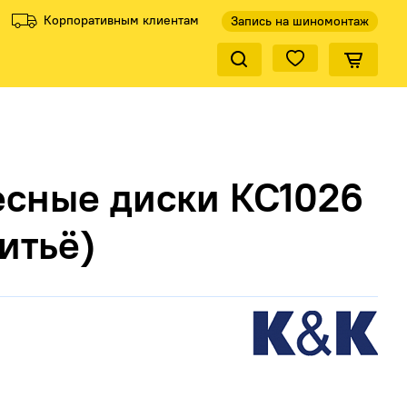
Корпоративным клиентам
Запись на шиномонтаж
Закрыть по
ели
Все производители
есные диски КС1026
литьё)
КиК