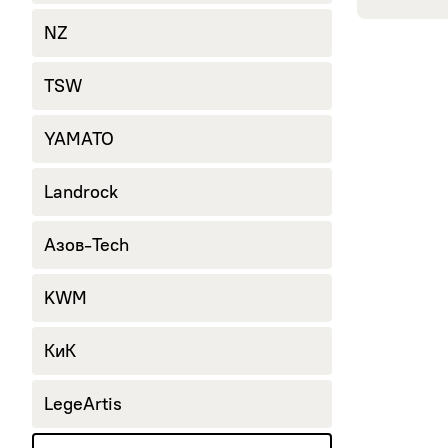
NZ
TSW
YAMATO
Landrock
Азов-Tech
KWM
КиК
LegeArtis