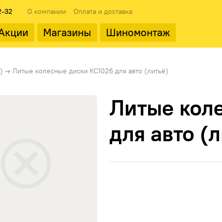
2-32
О компании
Оплата и доставка
Акции
Магазины
Шиномонтаж
ода
Популярные производит
)
→
Литые колесные диски КС1026 для авто (литьё)
Литые кол
для авто (
Landrock
ФМЗ