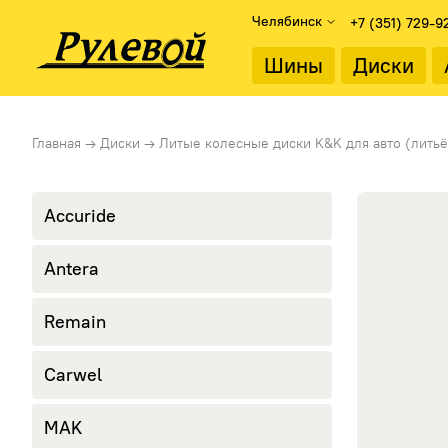
Челябинск
+7 (351) 729-9
Найти
Шины
Диски
Подбор дисков
Диаметр об
Главная
→
Диски
→
Литые колесные диски K&K для авто (литьё
Каталог дисков
13"
Подбор по параметрам
14"
15"
Accuride
Тип диска
16"
Литые диски
17"
Antera
Стальные диски
18"
19"
Remain
20"
21"
22"
Carwel
MAK