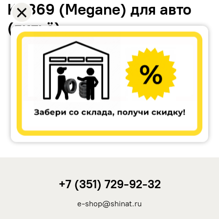
KC869 (Megane) для авто
(литьё)
Accuride
Antera
Remain
Carwel
+7 (351) 729-92-32
MAK
e-shop@shinat.ru