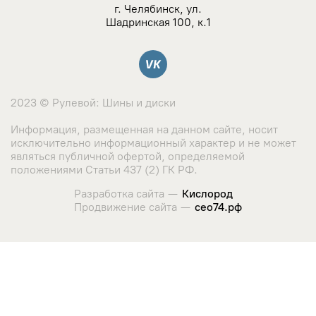
NZ
г. Челябинск, ул.
Шадринская 100, к.1
TSW
Вконтакте
YAMATO
2023 © Рулевой: Шины и диски
Landrock
Информация, размещенная на данном сайте, носит
исключительно информационный характер и не может
Азов-Tech
являться публичной офертой, определяемой
положениями Статьи 437 (2) ГК РФ.
KWM
Разработка сайта —
Кислород
Продвижение сайта —
сео74.рф
КиК
Сайт использует cookie-файлы и сервис сбора метрических
данных его посетителей.
LegeArtis
Оставаясь на сайте, вы соглашаетесь с использованием
данных технологий. Ознакомиться с "
Политикой
K&K
использования cookie-файлов
"