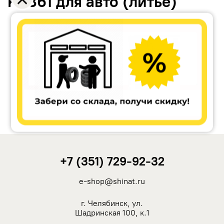
KC861 для авто (литьё)
Accuride
Antera
Remain
Carwel
+7 (351) 729-92-32
MAK
e-shop@shinat.ru
NZ
г. Челябинск, ул.
Шадринская 100, к.1