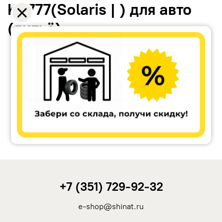
KC777(Solaris | ) для авто
(литьё)
Accuride
Antera
Remain
Carwel
+7 (351) 729-92-32
MAK
e-shop@shinat.ru