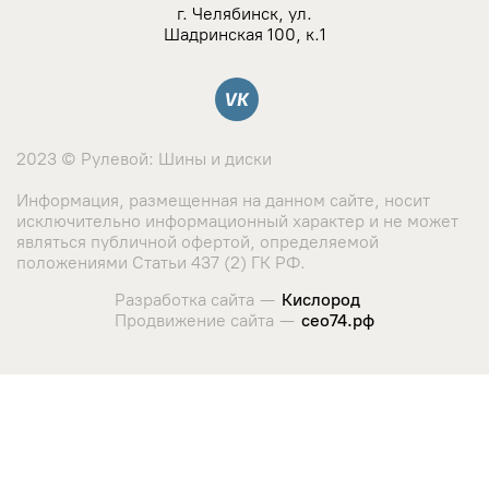
NZ
г. Челябинск, ул.
Шадринская 100, к.1
TSW
Вконтакте
YAMATO
2023 © Рулевой: Шины и диски
Landrock
Информация, размещенная на данном сайте, носит
исключительно информационный характер и не может
Азов-Tech
являться публичной офертой, определяемой
положениями Статьи 437 (2) ГК РФ.
KWM
Разработка сайта —
Кислород
Продвижение сайта —
сео74.рф
КиК
Сайт использует cookie-файлы и сервис сбора метрических
данных его посетителей.
LegeArtis
Оставаясь на сайте, вы соглашаетесь с использованием
данных технологий. Ознакомиться с "
Политикой
K&K
использования cookie-файлов
"