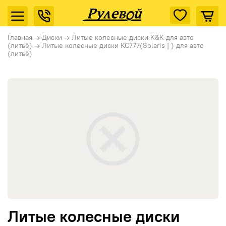
Главная
→
Диски
→
Литые колесные диски K&K для авто
(литьё)
→
Литые колесные диски KC777(Solaris | ) для авто
(литьё)
Литые колесные диски