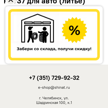
KC737 для авто (литьё)
Accuride
Antera
Remain
Carwel
+7 (351) 729-92-32
MAK
e-shop@shinat.ru
NZ
г. Челябинск, ул.
Шадринская 100, к.1