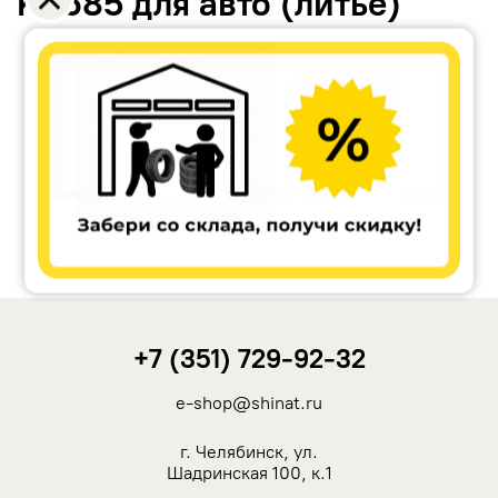
KC685 для авто (литьё)
Accuride
Antera
Remain
Carwel
+7 (351) 729-92-32
MAK
e-shop@shinat.ru
NZ
г. Челябинск, ул.
Шадринская 100, к.1