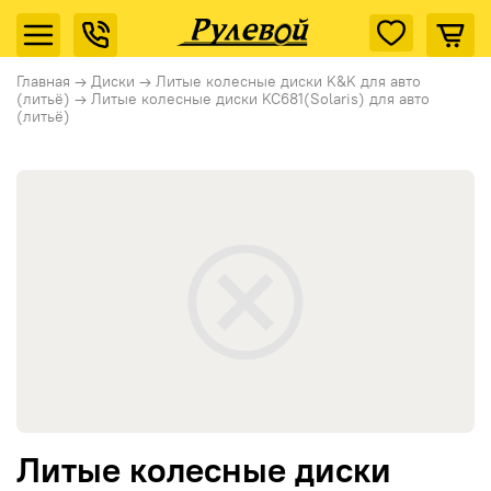
Главная
→
Диски
→
Литые колесные диски K&K для авто
(литьё)
→
Литые колесные диски KC681(Solaris) для авто
(литьё)
Литые колесные диски