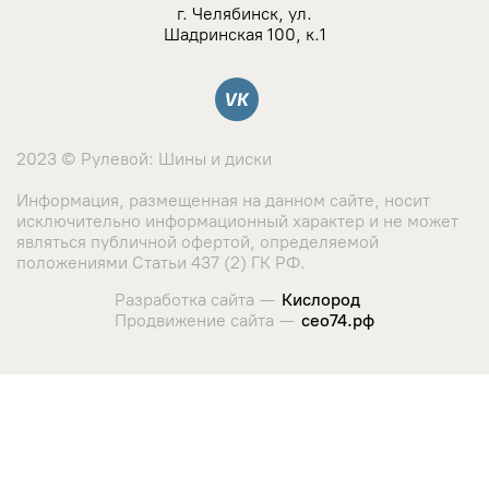
NZ
г. Челябинск, ул.
Шадринская 100, к.1
TSW
Вконтакте
YAMATO
2023 © Рулевой: Шины и диски
Landrock
Информация, размещенная на данном сайте, носит
исключительно информационный характер и не может
Азов-Tech
являться публичной офертой, определяемой
положениями Статьи 437 (2) ГК РФ.
KWM
Разработка сайта —
Кислород
Продвижение сайта —
сео74.рф
КиК
Сайт использует cookie-файлы и сервис сбора метрических
данных его посетителей.
LegeArtis
Оставаясь на сайте, вы соглашаетесь с использованием
данных технологий. Ознакомиться с "
Политикой
K&K
использования cookie-файлов
"