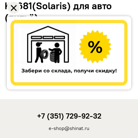
KC681(Solaris) для авто
(литьё)
Accuride
Antera
Remain
Carwel
+7 (351) 729-92-32
MAK
e-shop@shinat.ru