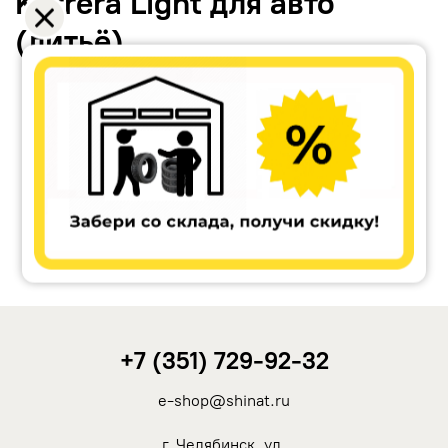
Karrera Light для авто
(литьё)
Accuride
Antera
Remain
Carwel
+7 (351) 729-92-32
MAK
e-shop@shinat.ru
NZ
г. Челябинск, ул.