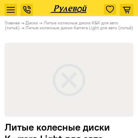
Главная
→
Диски
→
Литые колесные диски K&K для авто
(литьё)
→
Литые колесные диски Karrera Light для авто (литьё)
Литые колесные диски