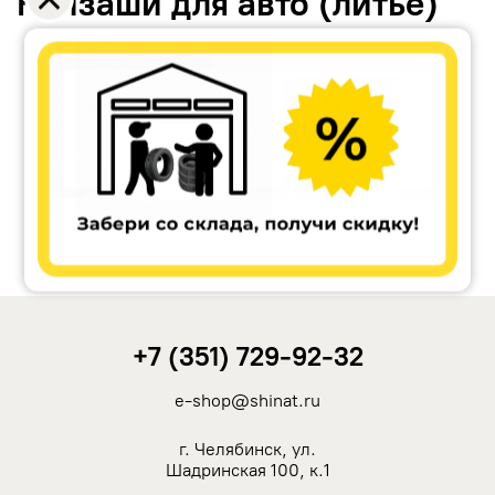
Канзаши для авто (литьё)
Accuride
Antera
Remain
Carwel
+7 (351) 729-92-32
MAK
e-shop@shinat.ru
NZ
г. Челябинск, ул.
Шадринская 100, к.1