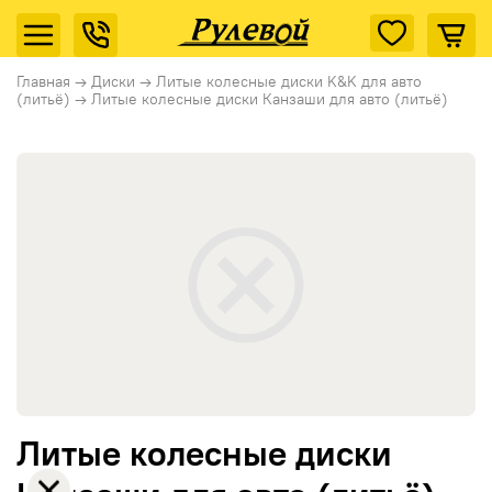
Главная
→
Диски
→
Литые колесные диски K&K для авто
(литьё)
→
Литые колесные диски Канзаши для авто (литьё)
Литые колесные диски