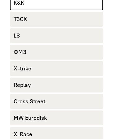
K&K
ТЗСК
LS
ФМЗ
X-trike
Replay
Cross Street
MW Eurodisk
X-Race