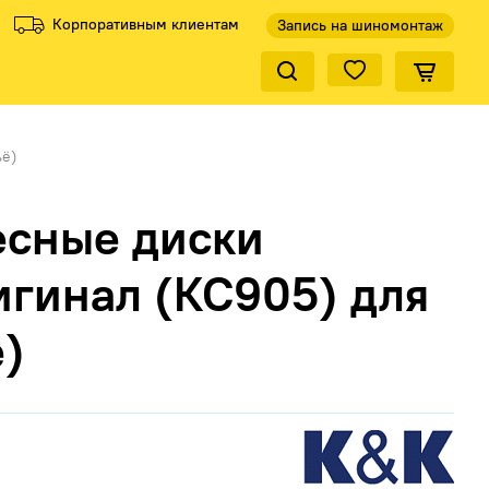
Корпоративным клиентам
Запись на шиномонтаж
Закрыть по
ели
ели
Все производители
Все производители
ьё)
есные диски
игинал (КС905) для
ё)
КиК