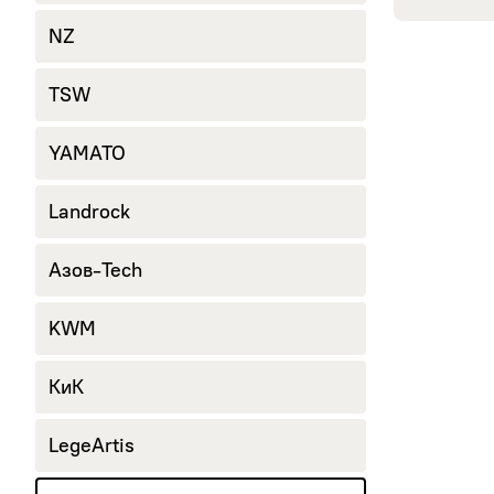
245/40 R18
NZ
265/60 R18
285/60 R18
TSW
YAMATO
Landrock
Азов-Tech
KWM
КиК
LegeArtis