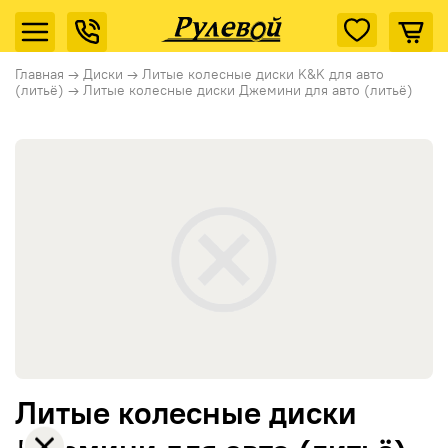
Главная
→
Диски
→
Литые колесные диски K&K для авто
(литьё)
→
Литые колесные диски Джемини для авто (литьё)
Литые колесные диски