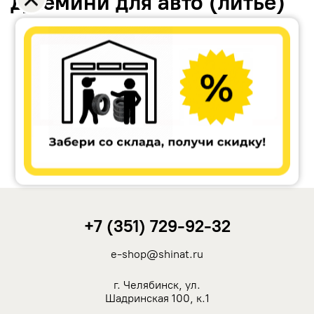
Джемини для авто (литьё)
Accuride
Antera
Remain
Carwel
+7 (351) 729-92-32
MAK
e-shop@shinat.ru
NZ
г. Челябинск, ул.
Шадринская 100, к.1