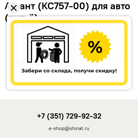
Атлант (КС757-00) для авто
(литьё)
Accuride
Antera
Remain
Carwel
+7 (351) 729-92-32
MAK
e-shop@shinat.ru