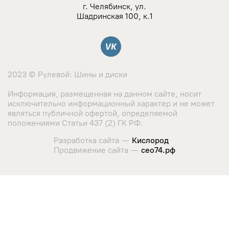
NZ
г. Челябинск, ул.
Шадринская 100, к.1
TSW
Вконтакте
YAMATO
2023 © Рулевой: Шины и диски
Landrock
Информация, размещенная на данном сайте, носит
исключительно информационный характер и не может
Азов-Tech
являться публичной офертой, определяемой
положениями Статьи 437 (2) ГК РФ.
KWM
Разработка сайта —
Кислород
Продвижение сайта —
сео74.рф
КиК
Сайт использует cookie-файлы и сервис сбора метрических
данных его посетителей.
LegeArtis
Оставаясь на сайте, вы соглашаетесь с использованием
данных технологий. Ознакомиться с "
Политикой
K&K
использования cookie-файлов
"