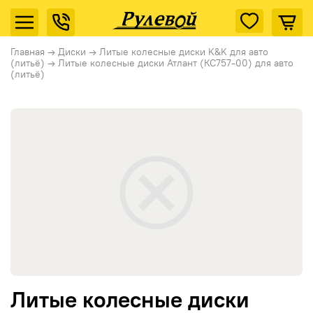
Главная
→
Диски
→
Литые колесные диски K&K для авто
(литьё)
→
Литые колесные диски Атлант (КС757-00) для авто
(литьё)
Литые колесные диски