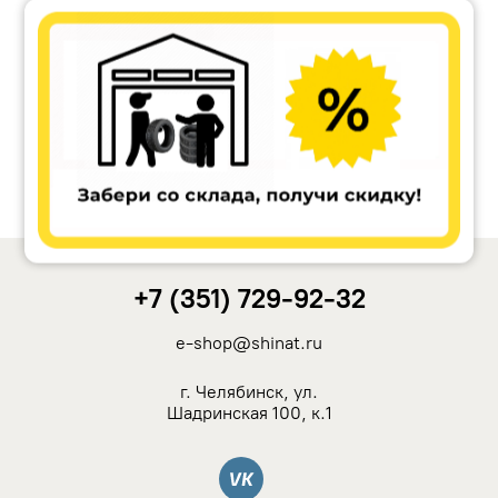
Accuride
Antera
Remain
Carwel
+7 (351) 729-92-32
MAK
e-shop@shinat.ru
NZ
г. Челябинск, ул.
Шадринская 100, к.1
TSW
Вконтакте