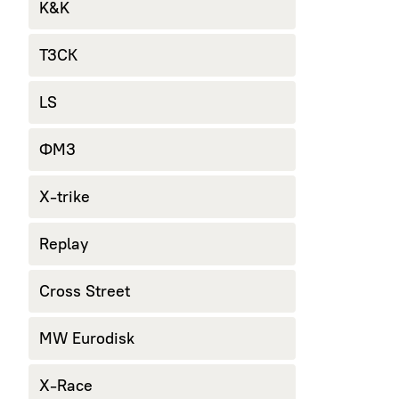
K&K
ТЗСК
LS
ФМЗ
X-trike
Replay
Cross Street
MW Eurodisk
X-Race